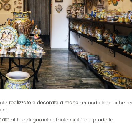
ente
realizzate e decorate a mano
secondo le antiche te
rone
icate
al fine di garantire l'autenticità del prodotto.