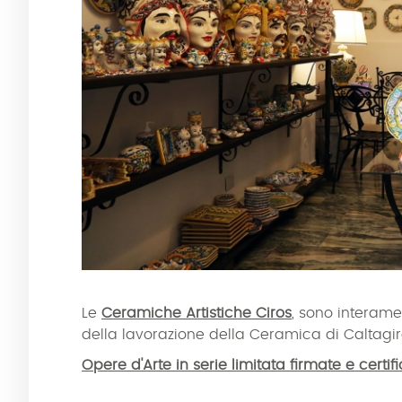
Le
Ceramiche Artistiche Ciros
, sono interam
della lavorazione della Ceramica di Caltagi
Opere d'Arte in serie limitata firmate e certif