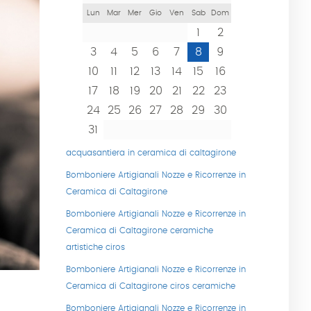
Lun
Mar
Mer
Gio
Ven
Sab
Dom
1
2
3
4
5
6
7
8
9
10
11
12
13
14
15
16
17
18
19
20
21
22
23
24
25
26
27
28
29
30
31
acquasantiera in ceramica di caltagirone
Bomboniere Artigianali Nozze e Ricorrenze in
Ceramica di Caltagirone
Bomboniere Artigianali Nozze e Ricorrenze in
Ceramica di Caltagirone ceramiche
artistiche ciros
Bomboniere Artigianali Nozze e Ricorrenze in
Ceramica di Caltagirone ciros ceramiche
Bomboniere Artigianali Nozze e Ricorrenze in