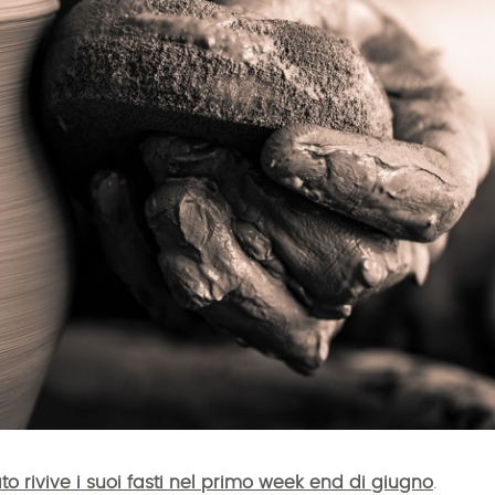
ato rivive i suoi fasti nel primo week end di giugno
.