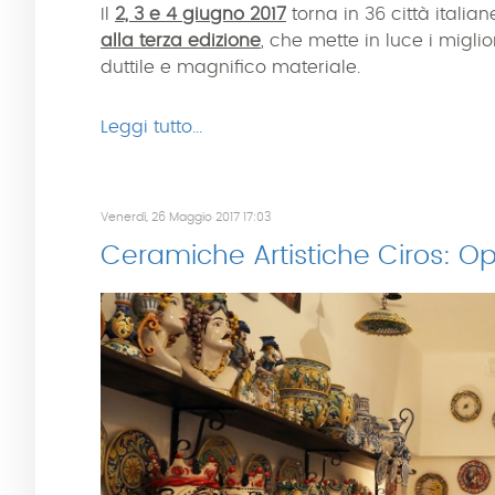
Il
2, 3 e 4 giugno 2017
torna in 36 città italian
alla terza edizione
, che mette in luce i migli
duttile e magnifico materiale.
Leggi tutto...
Venerdì, 26 Maggio 2017 17:03
Ceramiche Artistiche Ciros: Ope