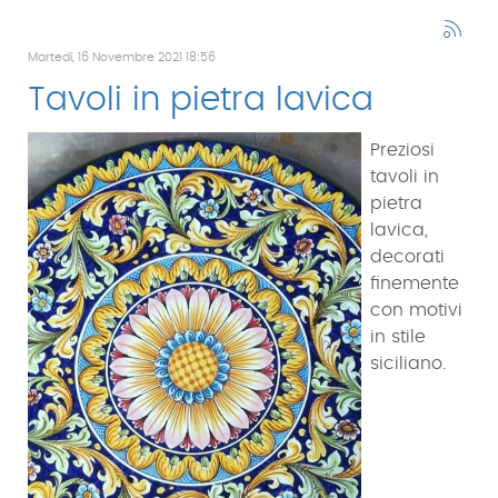
Martedì, 16 Novembre 2021 18:56
Tavoli in pietra lavica
Preziosi
tavoli in
pietra
lavica,
decorati
finemente
con motivi
in stile
siciliano.