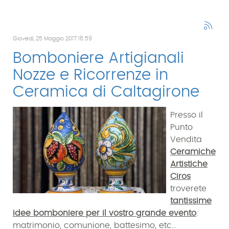
Giovedì, 25 Maggio 2017 16:59
Bomboniere Artigianali
Nozze e Ricorrenze in
Ceramica di Caltagirone
Presso il
Punto
Vendita
Ceramiche
Artistiche
Ciros
troverete
tantissime
idee bomboniere per il vostro grande evento
:
matrimonio, comunione, battesimo, etc...