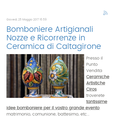
Giovedì, 25 Maggio 2017 16:59
Bomboniere Artigianali
Nozze e Ricorrenze in
Ceramica di Caltagirone
Presso il
Punto
Vendita
Ceramiche
Artistiche
Ciros
troverete
tantissime
idee bomboniere per il vostro grande evento
:
matrimonio, comunione, battesimo, etc...