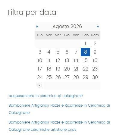
Filtra per data
«
»
Agosto 2026
Lun
Mar
Mer
Gio
Ven
Sab
Dom
1
2
3
4
5
6
7
8
9
10
11
12
13
14
15
16
17
18
19
20
21
22
23
24
25
26
27
28
29
30
31
acquasantiera in ceramica di caltagirone
Bomboniere Artigianali Nozze e Ricorrenze in Ceramica di
Caltagirone
Bomboniere Artigianali Nozze e Ricorrenze in Ceramica di
Caltagirone ceramiche artistiche ciros