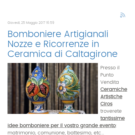
Giovedì, 25 Maggio 2017 16:59
Bomboniere Artigianali
Nozze e Ricorrenze in
Ceramica di Caltagirone
Presso il
Punto
Vendita
Ceramiche
Artistiche
Ciros
troverete
tantissime
idee bomboniere per il vostro grande evento
:
matrimonio, comunione, battesimo, etc...